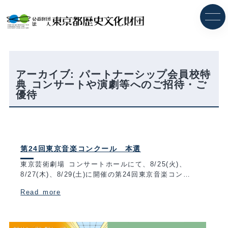
内
容
を
ス
キ
ッ
プ
アーカイブ:
パートナーシップ会員校特
典 コンサートや演劇等へのご招待・ご
優待
第24回東京音楽コンクール 本選
東京芸術劇場 コンサートホールにて、8/25(火)、
8/27(木)、8/29(土)に開催の第24回東京音楽コン…
Read more