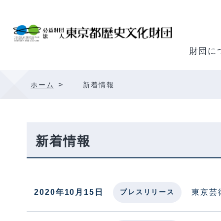
内
容
を
ス
財団に
キ
ッ
>
ホーム
新着情報
プ
新着情報
2020年10月15日
東京芸
プレスリリース