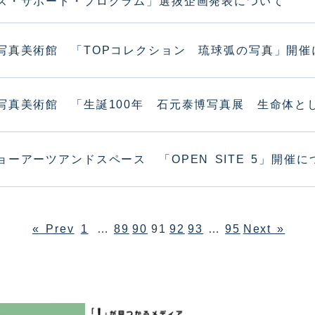
ズ・サポート・プログラム」選抜企画発表について
写真美術館 「TOPコレクション 琉球弧の写真」開催
写真美術館 「生誕100年 石元泰博写真展 生命体と
ョーアーツアンドスペース 「OPEN SITE 5」開催に
« Prev
1
…
89
90
91
92
93
…
95
Next »