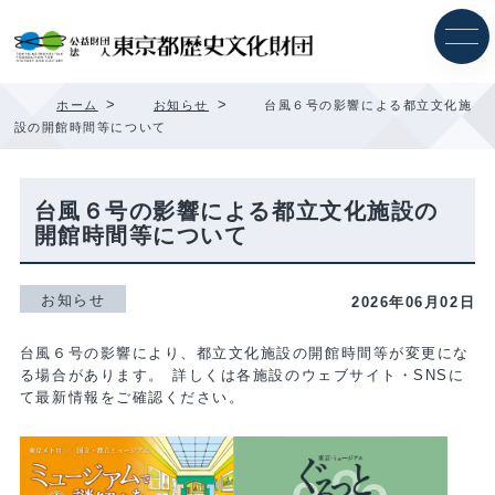
内
容
を
ス
キ
>
>
ホーム
お知らせ
台風６号の影響による都立文化施
ッ
設の開館時間等について
プ
台風６号の影響による都立文化施設の
開館時間等について
お知らせ
2026年06月02日
台風６号の影響により、都立文化施設の開館時間等が変更にな
る場合があります。 詳しくは各施設のウェブサイト・SNSに
て最新情報をご確認ください。