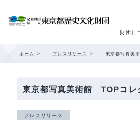
内
容
を
ス
財団に
キ
ッ
>
>
ホーム
プレスリリース
東京都写真美術
プ
東京都写真美術館 TOPコレ
プレスリリース