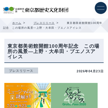
内
容
を
ス
キ
>
>
ホーム
プレスリリース
東京都美術館開館100周年
ッ
記念 この場所の風景―上野・大牟田・ブエノスアイレス
プ
東京都美術館開館100周年記念 この場
所の風景―上野・大牟田・ブエノスア
イレス
プレスリリース
2026年04月23日