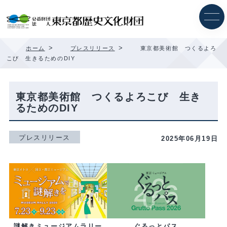
内
容
を
ス
キ
>
>
ホーム
プレスリリース
東京都美術館 つくるよろ
ッ
こび 生きるためのDIY
プ
東京都美術館 つくるよろこび 生き
るためのDIY
プレスリリース
2025年06月19日
ぐるっとパス
謎解きミュージアムラリー