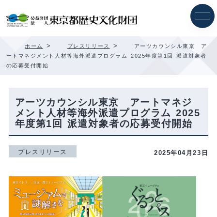
内
容
を
ス
キ
>
>
ホーム
プレスリリース
アーツカウンシル東京 ア
ッ
ートマネジメント人材等海外派遣プログラム 2025年度第1回 派遣対象者
プ
の応募受付開始
アーツカウンシル東京 アートマネジ
メント人材等海外派遣プログラム 2025
年度第1回 派遣対象者の応募受付開始
プレスリリース
2025年04月23日