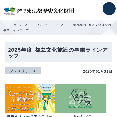
内
容
を
ス
キ
>
>
ホーム
プレスリリース
2025年度 都立文化施設の
ッ
事業ラインアップ
プ
2025年度 都立文化施設の事業ラインア
ップ
プレスリリース
2025年01月31日
ぐるっとパス
謎解きミュージアムラリー