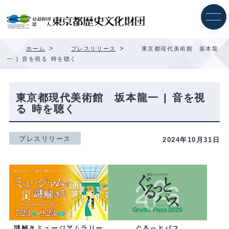
内
容
を
ス
キ
>
>
ホーム
プレスリリース
東京都現代美術館 坂本龍
ッ
一 | 音を視る 時を聴く
プ
東京都現代美術館 坂本龍一 | 音を視
る 時を聴く
プレスリリース
2024年10月31日
ぐるっとパス
謎解きミュージアムラリー