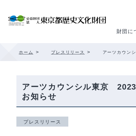
内
容
を
ス
財団に
キ
ッ
>
>
ホーム
プレスリリース
アーツカウンシ
プ
アーツカウンシル東京 202
お知らせ
プレスリリース