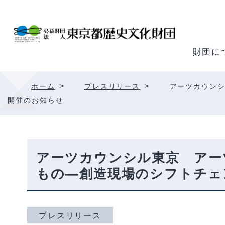
内
容
を
ス
財団に
キ
ッ
>
>
ホーム
プレスリリース
アーツカウン
プ
開催のお知らせ
アーツカウンシル東京 アー
もの―創造現場のシフトチェ
プレスリリース