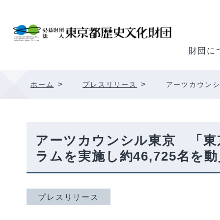
内
容
を
ス
財団に
キ
ッ
>
>
ホーム
プレスリリース
アーツカウンシ
プ
アーツカウンシル東京 「東京
ラムを実施し約46,725名を
プレスリリース