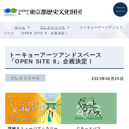
内
容
を
ス
キ
>
>
ホーム
プレスリリース
トーキョーアーツアンドス
ッ
ペース 「OPEN SITE 8」企画決定！
プ
トーキョーアーツアンドスペース
「OPEN SITE 8」企画決定！
プレスリリース
2023年06月20日
ぐるっとパス
謎解きミュージアムラリー