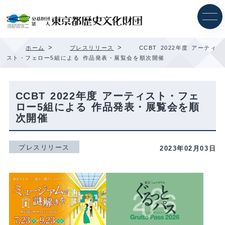
内
容
を
ス
キ
>
>
ホーム
プレスリリース
CCBT 2022年度 アーティ
ッ
スト・フェロー5組による 作品発表・展覧会を順次開催
プ
CCBT 2022年度 アーティスト・フェ
ロー5組による 作品発表・展覧会を順
次開催
プレスリリース
2023年02月03日