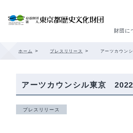
内
容
を
ス
財団に
キ
ッ
>
>
ホーム
プレスリリース
アーツカウンシ
プ
アーツカウンシル東京 202
プレスリリース