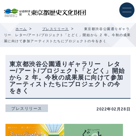
内
容
を
ス
キ
>
>
ホーム
プレスリリース
東京都渋谷公園通りギャラ
ッ
リー レター/アート/プロジェクト「とどく」開始から 2 年。今秋の成果
プ
展に向けて参加アーティストたちにプロジェクトの今をきく
東京都渋谷公園通りギャラリー レタ
ー/アート/プロジェクト「とどく」開始
から 2 年。今秋の成果展に向けて参加
アーティストたちにプロジェクトの今
をきく
プレスリリース
2022年02月28日