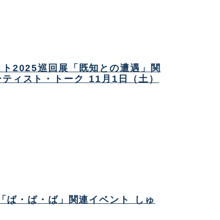
ト2025巡回展「既知との遭遇」関
ティスト・トーク 11月1日（土）
 05 「ば・ば・ば」関連イベント しゅ