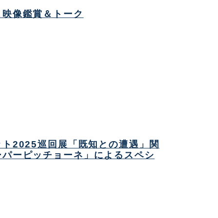
＆映像鑑賞＆トーク
ト2025巡回展「既知との遭遇」関
ーパーピッチョーネ」によるスペシ