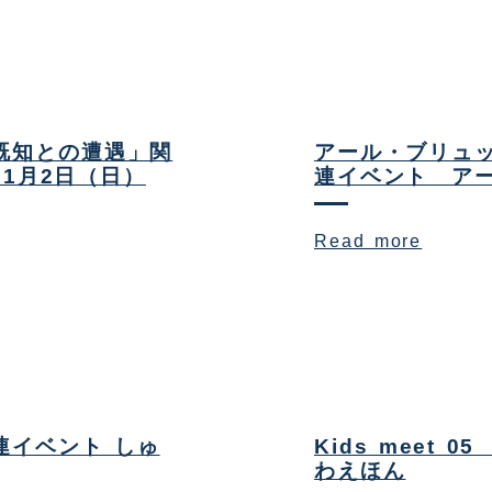
「既知との遭遇」関
アール・ブリュッ
1月2日（日）
連イベント アー
Read more
関連イベント しゅ
Kids meet
わえほん