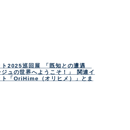
ト2025巡回展 「既知との遭遇
ージュの世界へようこそ！」 関連イ
ト「OriHime（オリヒメ）」とま