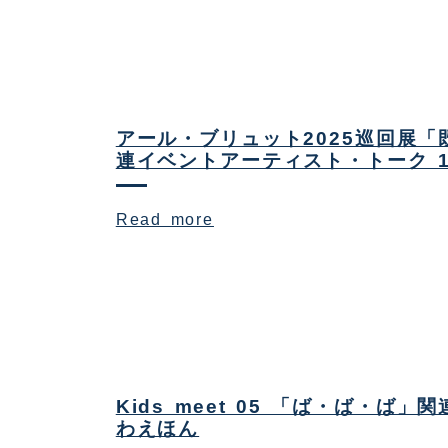
アール・ブリュット2025巡回展
連イベントアーティスト・トーク 1
Read more
Kids meet 05 「ば・ば・ば」
わえほん