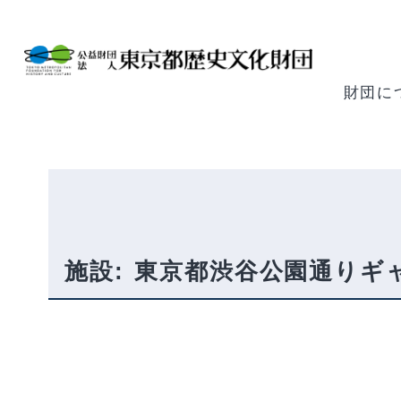
内
容
を
ス
財団に
キ
ッ
プ
施設:
東京都渋谷公園通りギ