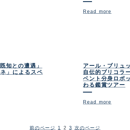
Read more
「既知との遭遇」
アール・ブリュッ
ーネ」によるスペ
自伝的ブリコラ
ベント分身ロボッ
わる鑑賞ツアー
Read more
前のページ
1
2
3
次のページ