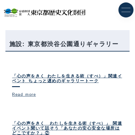
内
容
を
ス
キ
ッ
プ
施設:
東京都渋谷公園通りギャラリー
「心の声をきく わたしを生きる術（すべ）」関連イ
ベント ちょっと遅めのギャラリートーク
Read more
「心の声をきく わたしを生きる術（すべ）」 関連
イベント聞いて話そう「あなたの安心安全な場所は
どこですか？」②