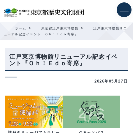
内
容
を
ス
キ
>
>
ホーム
東京都江戸東京博物館
江戸東京博物館リニ
ッ
ューアル記念イベント『Ｏｈ！Ｅｄｏ寄席』
プ
江戸東京博物館リニューアル記念イベ
ント『Ｏｈ！Ｅｄｏ寄席』
2026年05月27日
ぐるっとパス
謎解きミュージアムラリー