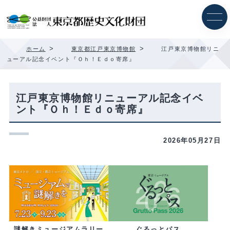
内
容
を
ス
キ
>
>
ホーム
東京都江戸東京博物館
江戸東京博物館リニ
ッ
ューアル記念イベント『Ｏｈ！Ｅｄｏ寄席』
プ
江戸東京博物館リニューアル記念イベ
ント『Ｏｈ！Ｅｄｏ寄席』
2026年05月27日
ぐるっとパス
謎解きミュージアムラリー