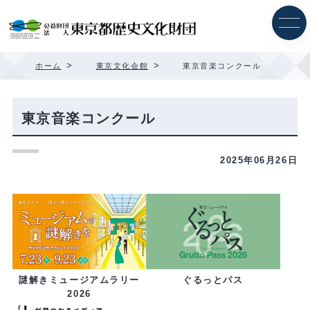
内
容
を
ス
キ
>
>
ホーム
東京文化会館
東京音楽コンクール
ッ
プ
東京音楽コンクール
2025年06月26日
ぐるっとパス
謎解きミュージアムラリー
2026