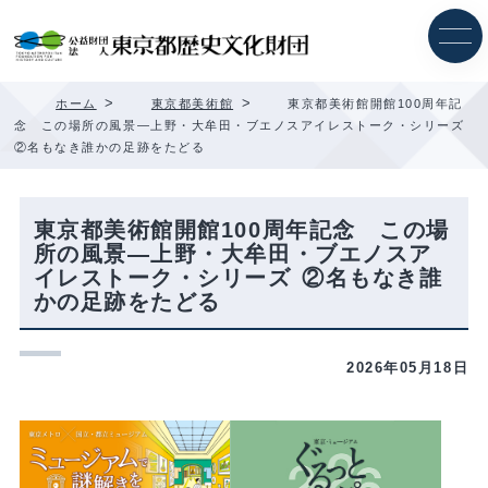
内
容
を
ス
キ
>
>
ホーム
東京都美術館
東京都美術館開館100周年記
ッ
念 この場所の風景―上野・大牟田・ブエノスアイレストーク・シリーズ
プ
②名もなき誰かの足跡をたどる
東京都美術館開館100周年記念 この場
所の風景―上野・大牟田・ブエノスア
イレストーク・シリーズ ②名もなき誰
かの足跡をたどる
2026年05月18日