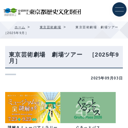
内
容
を
ス
キ
>
>
ホーム
東京芸術劇場
東京芸術劇場 劇場ツアー
ッ
［2025年9月］
プ
東京芸術劇場 劇場ツアー ［2025年9
月］
2025年09月03日
ぐるっとパス
謎解きミュージアムラリー