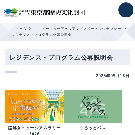
内
容
を
ス
キ
>
>
ホーム
トーキョーアーツアンドスペースレジデンシー
ッ
レジデンス・プログラム公募説明会
プ
レジデンス・プログラム公募説明会
2025年09月18日
ぐるっとパス
謎解きミュージアムラリー
2026