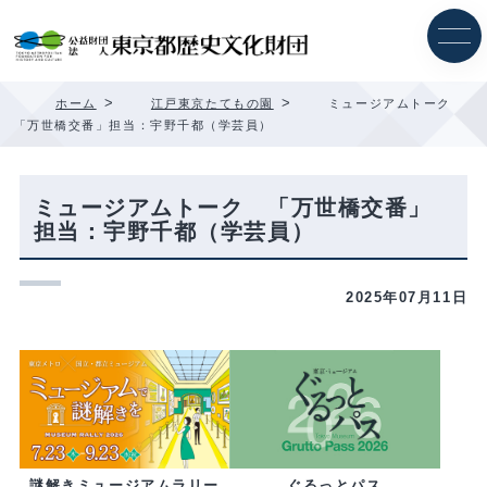
内
容
を
ス
キ
>
>
ホーム
江戸東京たてもの園
ミュージアムトーク
ッ
「万世橋交番」担当：宇野千都（学芸員）
プ
ミュージアムトーク 「万世橋交番」
担当：宇野千都（学芸員）
2025年07月11日
ぐるっとパス
謎解きミュージアムラリー