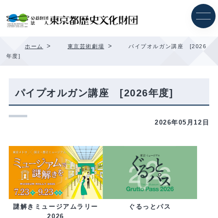
内
容
を
ス
キ
>
>
ホーム
東京芸術劇場
パイプオルガン講座 [2026
ッ
年度]
プ
パイプオルガン講座 [2026年度]
2026年05月12日
ぐるっとパス
謎解きミュージアムラリー
2026