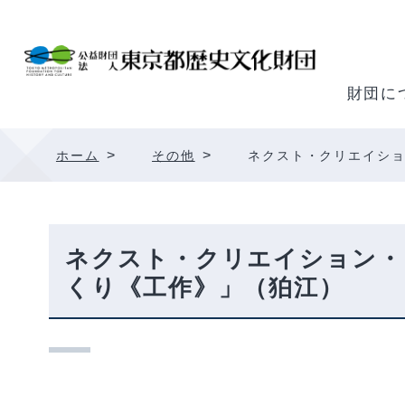
内
容
を
ス
財団に
キ
ッ
>
>
ホーム
その他
ネクスト・クリエイシ
プ
ネクスト・クリエイション・
くり《工作》」（狛江）