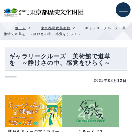
内
容
を
ス
キ
>
>
ホーム
東京都現代美術館
ギャラリークルーズ 美
ッ
術館で道草を ～静けさの中、感覚をひらく～
プ
ギャラリークルーズ 美術館で道草
を ～静けさの中、感覚をひらく～
2025年08月12日
ぐるっとパス
謎解きミュージアムラリー