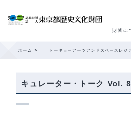
内
容
を
ス
財団に
キ
ッ
>
ホーム
トーキョーアーツアンドスペースレジ
プ
キュレーター・トーク Vol. 8