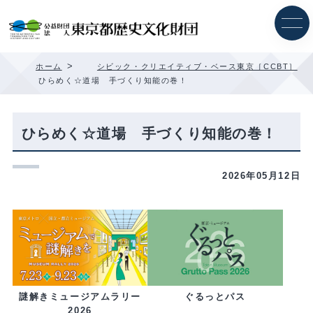
内
容
を
ス
キ
>
ホーム
シビック・クリエイティブ・ベース東京［CCBT］
ッ
>
ひらめく☆道場 手づくり知能の巻！
プ
ひらめく☆道場 手づくり知能の巻！
2026年05月12日
ぐるっとパス
謎解きミュージアムラリー
2026