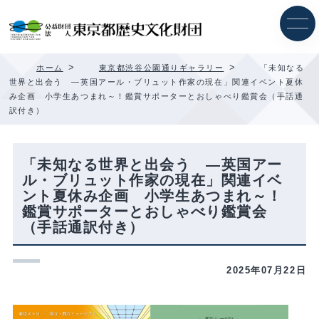
内
容
を
ス
キ
>
>
ホーム
東京都渋谷公園通りギャラリー
「未知なる
ッ
世界と出会う —英国アール・ブリュット作家の現在」関連イベント夏休
プ
み企画 小学生あつまれ～！鑑賞サポーターとおしゃべり鑑賞会（手話通
訳付き）
「未知なる世界と出会う —英国アー
ル・ブリュット作家の現在」関連イベ
ント夏休み企画 小学生あつまれ～！
鑑賞サポーターとおしゃべり鑑賞会
（手話通訳付き）
2025年07月22日