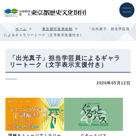
内
容
を
ス
キ
>
>
ホーム
東京都写真美術館
「出光真子」担当学芸員
ッ
によるギャラリートーク（文字表示支援付き）
プ
「出光真子」担当学芸員によるギャラ
リートーク（文字表示支援付き）
2026年05月12日
ぐるっとパス
謎解きミュージアムラリー