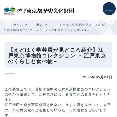
内
容
を
ス
キ
>
>
ホーム
歴史
【えどはく学芸員が見どころ紹介】江
ッ
戸東京博物館コレクション ～江戸東京のくらしと食べ物～
プ
【えどはく学芸員が見どころ紹介】江
戸東京博物館コレクション ～江戸東京
のくらしと食べ物～
2025年05月21日
この展覧会では、長期休館中の江戸東京博物館のコレクション
の中から厳選して、江戸東京における食文化の変遷をひもとき
ます。
江戸庶民の食が西洋料理と出会い、うまく混ざり合って、今日
の日本の食文化へと進化していった、その過程をご紹介しま
す。