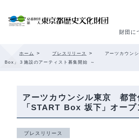
内
容
を
ス
財団に
キ
ッ
>
>
ホーム
プレスリリース
アーツカウンシ
プ
Box」３施設のアーティスト募集開始 ～
アーツカウンシル東京 都営
「START Box 坂下」オ
プレスリリース