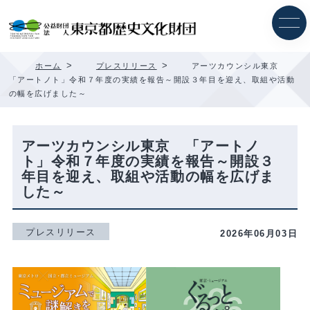
内
容
を
ス
キ
>
>
ホーム
プレスリリース
アーツカウンシル東京
ッ
「アートノト」令和７年度の実績を報告～開設３年目を迎え、取組や活動
プ
の幅を広げました～
アーツカウンシル東京 「アートノ
ト」令和７年度の実績を報告～開設３
年目を迎え、取組や活動の幅を広げま
した～
プレスリリース
2026年06月03日