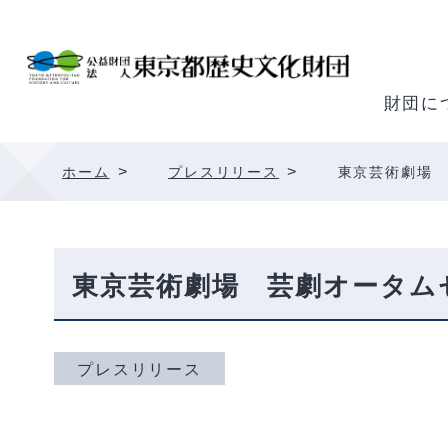
内
容
を
ス
財団に
キ
ッ
>
>
ホーム
プレスリリース
東京芸術劇場
プ
東京芸術劇場 芸劇オータム
プレスリリース