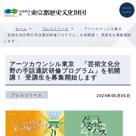
内
容
を
ス
キ
>
>
ホーム
プレスリリース
アーツカウンシル東京
ッ
「芸術文化分野の手話通訳研修プログラム」を初開講！ 受講生を募集開始
プ
します
アーツカウンシル東京 「芸術文化分
野の手話通訳研修プログラム」を初開
講！ 受講生を募集開始します
プレスリリース
2024年06月06日