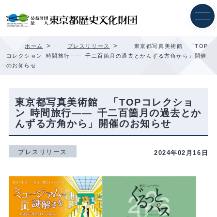
内
容
を
ス
キ
>
>
ホーム
プレスリリース
東京都写真美術館 「TOP
ッ
コレクション 時間旅行—— 千二百箇月の過去とかんずる方角から」開催
プ
のお知らせ
東京都写真美術館 「TOPコレクショ
ン 時間旅行—— 千二百箇月の過去とか
んずる方角から」開催のお知らせ
プレスリリース
2024年02月16日