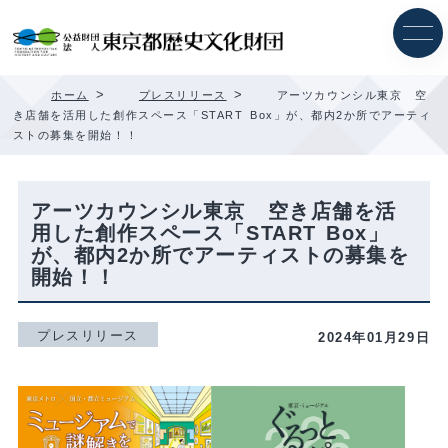
内
容
を
ス
キ
>
>
ホーム
プレスリリース
アーツカウンシル東京 空
ッ
き店舗を活用した創作スペース「START Box」が、都内2か所でアーティ
プ
ストの募集を開始！！
アーツカウンシル東京 空き店舗を活
用した創作スペース「START Box」
が、都内2か所でアーティストの募集を
開始！！
プレスリリース
2024年01月29日