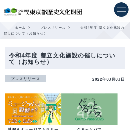
内
容
を
ス
キ
>
>
ホーム
プレスリリース
令和4年度 都立文化施設の
ッ
催しについて（お知らせ）
プ
令和4年度 都立文化施設の催しについ
て（お知らせ）
プレスリリース
2022年03月03日
ぐるっとパス
謎解きミュージアムラリー