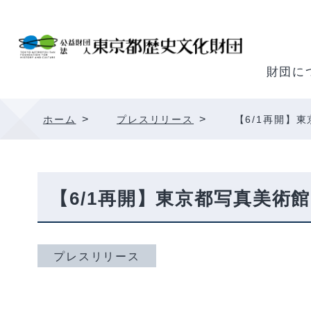
内
容
を
ス
財団に
キ
ッ
>
>
ホーム
プレスリリース
【6/1再開】
プ
【6/1再開】東京都写真美術
プレスリリース