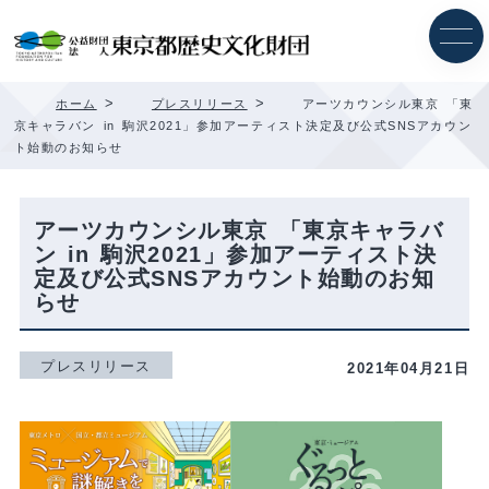
内
容
を
ス
キ
>
>
ホーム
プレスリリース
アーツカウンシル東京 「東
ッ
京キャラバン in 駒沢2021」参加アーティスト決定及び公式SNSアカウン
プ
ト始動のお知らせ
アーツカウンシル東京 「東京キャラバ
ン in 駒沢2021」参加アーティスト決
定及び公式SNSアカウント始動のお知
らせ
プレスリリース
2021年04月21日