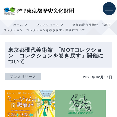
内
容
を
ス
キ
>
>
ホーム
プレスリリース
東京都現代美術館 「MOT
ッ
コレクション コレクションを巻き戻す」開催について
プ
東京都現代美術館 「MOTコレクショ
ン コレクションを巻き戻す」開催に
ついて
プレスリリース
2021年02月13日