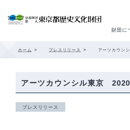
内
容
を
ス
財団に
キ
ッ
>
>
ホーム
プレスリリース
アーツカウンシ
プ
アーツカウンシル東京 202
プレスリリース