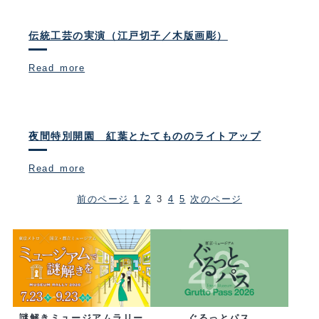
伝統工芸の実演（江戸切子／木版画彫）
Read more
夜間特別開園 紅葉とたてもののライトアップ
Read more
前のページ
1
2
3
4
5
次のページ
ぐるっとパス
謎解きミュージアムラリー