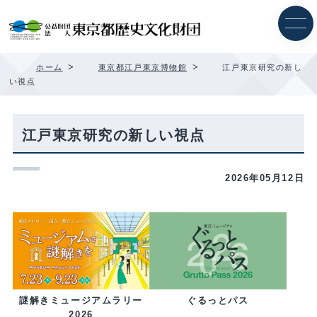
内
容
を
ス
キ
>
>
ホーム
東京都江戸東京博物館
江戸東京研究の新し
ッ
い視点
プ
江戸東京研究の新しい視点
2026年05月12日
ぐるっとパス
謎解きミュージアムラリー
2026