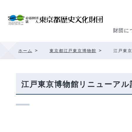
内
容
を
ス
財団に
キ
ッ
>
>
ホーム
東京都江戸東京博物館
江戸東
プ
江戸東京博物館リニューアル