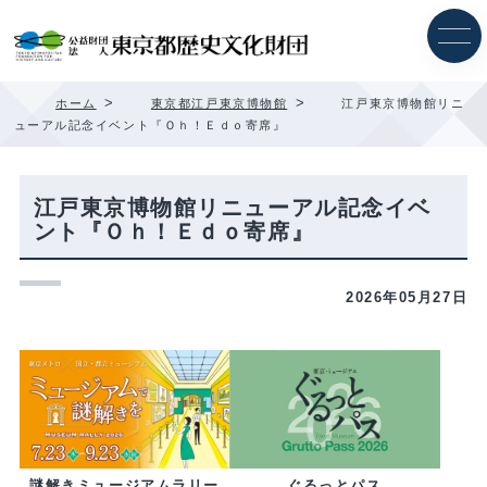
内
容
を
ス
キ
>
>
ホーム
東京都江戸東京博物館
江戸東京博物館リニ
ッ
ューアル記念イベント『Ｏｈ！Ｅｄｏ寄席』
プ
江戸東京博物館リニューアル記念イベ
ント『Ｏｈ！Ｅｄｏ寄席』
2026年05月27日
ぐるっとパス
謎解きミュージアムラリー