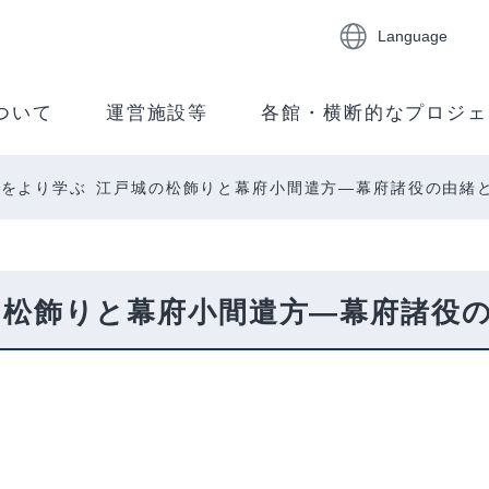
Language
ついて
運営施設等
各館・横断的なプロジェ
をより学ぶ 江戸城の松飾りと幕府小間遣方―幕府諸役の由緒
の松飾りと幕府小間遣方―幕府諸役