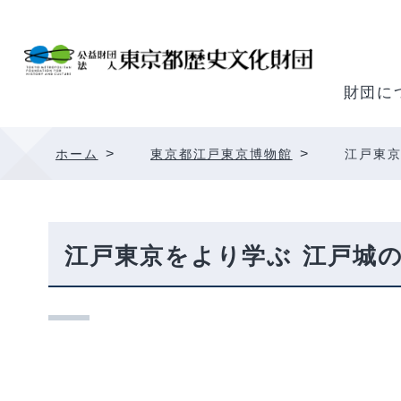
内
容
を
ス
財団に
キ
ッ
>
>
ホーム
東京都江戸東京博物館
江戸東京
プ
江戸東京をより学ぶ 江戸城