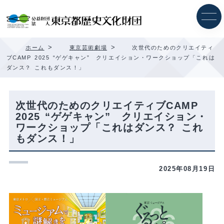
内
容
を
ス
キ
>
>
ホーム
東京芸術劇場
次世代のためのクリエイティ
ッ
ブCAMP 2025 “ゲゲキャン” クリエイション・ワークショップ「これは
プ
ダンス？ これもダンス！」
次世代のためのクリエイティブCAMP
2025 “ゲゲキャン” クリエイション・
ワークショップ「これはダンス？ これ
もダンス！」
2025年08月19日